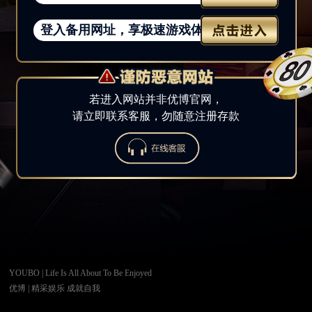
若进入网站并非优博官网，
请立即联系客服，勿随意注册存款
YOUBO
| Life Is All About To Be Enjoyed
优博
| 精采娱乐 成就自我